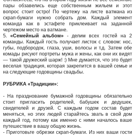
пары обзавелись еще собственным жильем и этот
вопрос стоит остро! По чертежу на листе ватмана из
скрап-бумаги нужно собрать дом. Каждый элемент
команда как в эстафете приклеивает на заданной
чертежом место на ватмане.
5.
«Семейный альбом»
- делим всех гостей на 2
команды. Каждый гость получает листок с словом: нос,
губы, подбородок, глаза, уши, волосы и т.д. Затем обе
комады рисуют портреты мужа и жены, как они их видят
— такой дружеский шарж! :) Мне думается, что это будет
веселая традиция, которая закрепится в вашей семье и
на следующие годовщины свадьбы.
РУБРИКА «Традиции»:
- На празднование бумажной годовщины обязательно
стоит пригласить родителей, бабушек и дедушек,
свидетелей и друзей. С каждым годом состав будет
меняться, но этих людей старайтесь звать в свой дом
каждый год, потому как именно с ними началось ваше
путешествие в вашу общую жизнь.
- Приготовьте обрезки скрап-бумаги. Из них ваши гости