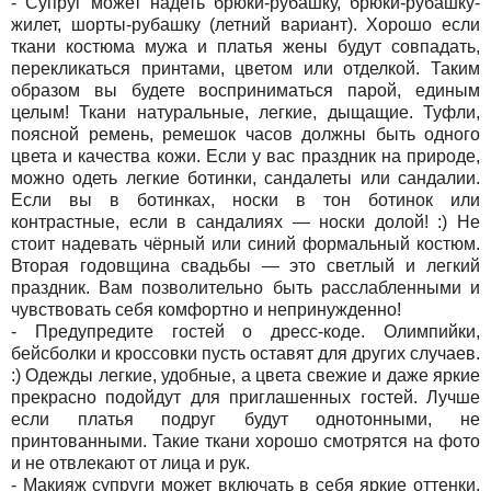
- Супруг может надеть брюки-рубашку, брюки-рубашку-
жилет, шорты-рубашку (летний вариант). Хорошо если
ткани костюма мужа и платья жены будут совпадать,
перекликаться принтами, цветом или отделкой. Таким
образом вы будете восприниматься парой, единым
целым! Ткани натуральные, легкие, дыщащие. Туфли,
поясной ремень, ремешок часов должны быть одного
цвета и качества кожи. Если у вас праздник на природе,
можно одеть легкие ботинки, сандалеты или сандалии.
Если вы в ботинках, носки в тон ботинок или
контрастные, если в сандалиях — носки долой! :) Не
стоит надевать чёрный или синий формальный костюм.
Вторая годовщина свадьбы — это светлый и легкий
праздник. Вам позволительно быть расслабленными и
чувствовать себя комфортно и непринужденно!
- Предупредите гостей о дресс-коде. Олимпийки,
бейсболки и кроссовки пусть оставят для других случаев.
:) Одежды легкие, удобные, а цвета свежие и даже яркие
прекрасно подойдут для приглашенных гостей. Лучше
если платья подруг будут однотонными, не
принтованными. Такие ткани хорошо смотрятся на фото
и не отвлекают от лица и рук.
- Макияж супруги может включать в себя яркие оттенки.