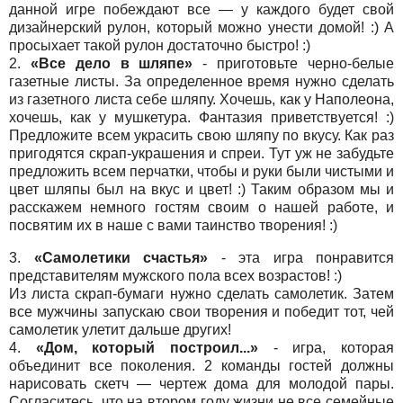
данной игре побеждают все — у каждого будет свой
дизайнерский рулон, который можно унести домой! :) А
просыхает такой рулон достаточно быстро! :)
2.
«Все дело в шляпе»
- приготовьте черно-белые
газетные листы. За определенное время нужно сделать
из газетного листа себе шляпу. Хочешь, как у Наполеона,
хочешь, как у мушкетура. Фантазия приветствуется! :)
Предложите всем украсить свою шляпу по вкусу. Как раз
пригодятся скрап-украшения и спреи. Тут уж не забудьте
предложить всем перчатки, чтобы и руки были чистыми и
цвет шляпы был на вкус и цвет! :) Таким образом мы и
расскажем немного гостям своим о нашей работе, и
посвятим их в наше с вами таинство творения! :)
3.
«Самолетики счастья»
- эта игра понравится
представителям мужского пола всех возрастов! :)
Из листа скрап-бумаги нужно сделать самолетик. Затем
все мужчины запускаю свои творения и победит тот, чей
самолетик улетит дальше других!
4.
«Дом, который построил...»
- игра, которая
объединит все поколения. 2 команды гостей должны
нарисовать скетч — чертеж дома для молодой пары.
Согласитесь, что на втором году жизни не все семейные