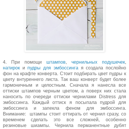
4. При помощи
штампов
,
чернильных подушечек
,
натирок
и
пудры для эмбоссинга
я создала послойно
фон на крафте конверта. Стоит подбирать цвет пудры к
цвету внтуреннего листа. Так ваш конверт будет более
гармоничным и целостным. Сначала я нанесла все
оттиски штампов черным цветом, а поверх них стала
наносить по очереди оттиски чернилами Distress для
эмбоссинга. Каждый оттиск я посыпала пудрой для
эмбоссинга и запекла феном для эмбоссинга.
Внимание:
штампы стоит оттирать от чернил сразу, со
временем сделать это все сложней, особенно
резиновые шиампы. Чернила перманентные дубят