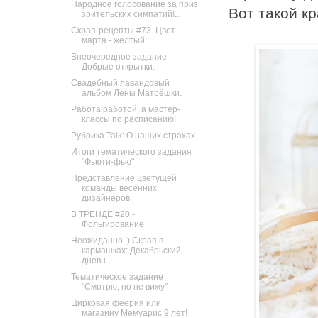
Народное голосование за приз
Вот такой к
зрительских симпатий!...
Скрап-рецепты #73. Цвет
марта - желтый!
Внеочередное задание.
Добрые открытки.
Свадебный лавандовый
альбом Лены Матрёшки.
Работа работой, а мастер-
классы по расписанию!
Рубрика Talk: О наших страхах
Итоги тематического задания
"Фьюти-фью"
Представление цветущей
команды весенних
дизайнеров.
В ТРЕНДЕ #20 -
Фольгирование
Неожиданно :) Скрап в
кармашках: Декабрьский
дневн...
Тематическое задание
"Смотрю, но не вижу"
Цирковая феерия или
магазину Мемуарис 9 лет!