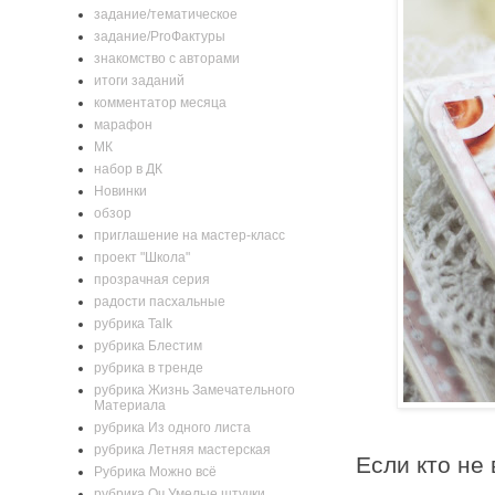
задание/тематическое
задание/ProФактуры
знакомство с авторами
итоги заданий
комментатор месяца
марафон
МК
набор в ДК
Новинки
обзор
приглашение на мастер-класс
проект "Школа"
прозрачная серия
радости пасхальные
рубрика Talk
рубрика Блестим
рубрика в тренде
рубрика Жизнь Замечательного
Материала
рубрика Из одного листа
рубрика Летняя мастерская
Если кто не 
Рубрика Можно всё
рубрика Оч.Умелые штучки