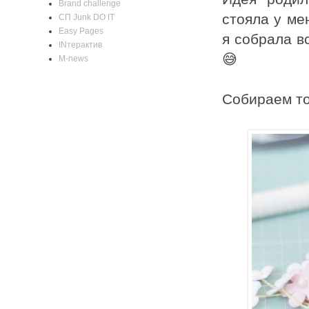
Brand challenge
стояла у ме
CП Junk DO IT
Easy Pages
я собрала вс
INтерактив
😅
M-news
Собираем то