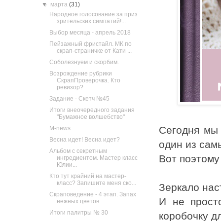
▼
марта
(31)
Народное голосование за приз
зрительских симпатий!...
Выбор месяца - апрель 2018
Пейзажный фристайл. МК по
скрап-страничке от Кати ...
Соболезнуем и скорбим.
Возрождение рубрики
СкрапПроверочка. Кто
ревизор?
Задание - Скетч №45
Итоги внеочередного задания
"Бумажное волшебство"
Сегодня мы 
M-news
Весна идет! Весна идет?
один из сам
Альбом с секретным
Вот поэтому
ингредиентом. Мастер класс
Юлии...
Кто тут крайний на мастер-
класс? Запишите меня ско...
Зеркало нас
Скраповедение - 4 этап. Запах
И не прост
нежных цветов.
Итоги палитры № 30
коробочку д