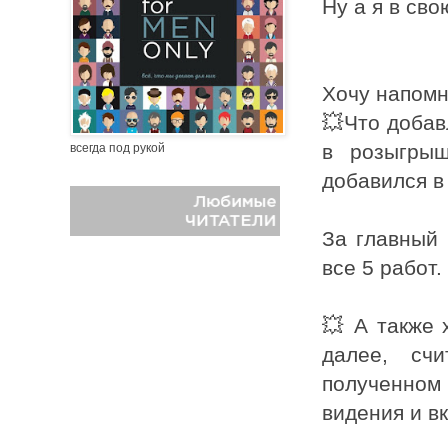
Ну а я в св
Хочу напомни
💥Что добав
в розыгрыш
всегда под рукой
добавился в 
За главный 
все 5 работ.
💥 А также 
далее, сч
полученном 
видения и в