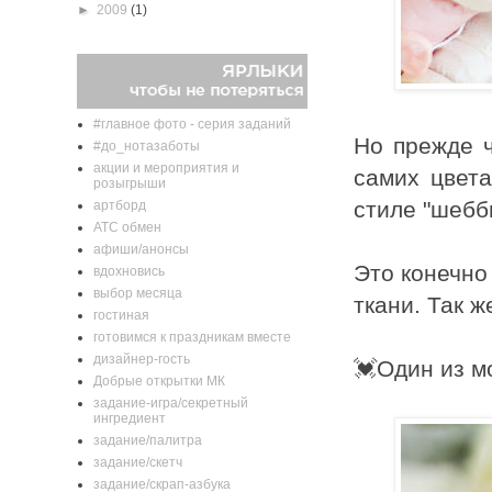
►
2009
(1)
#главное фото - серия заданий
Но прежде ч
#до_нотазаботы
акции и мероприятия и
самих цвета
розыгрыши
стиле "шебб
артборд
АТС обмен
афиши/анонсы
Это конечно
вдохновись
выбор месяца
ткани. Так 
гостиная
готовимся к праздникам вместе
дизайнер-гость
💓Один из м
Добрые открытки МК
задание-игра/секретный
ингредиент
задание/палитра
задание/скетч
задание/скрап-азбука