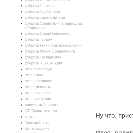
рубрика Платина
рубрика Проба пера
рубрика скрап с детьми
рубрика Скрапбукинг в кармашках
(Project Life)
рубрика СкрапПроверочка
рубрика Тандем
рубрика техничный понедельник
рубрика Химия Скрапбукинга
рубрика For men only
рубрика REPEATиция
скрап в порядке
скрап мама
скрап поединок
скрап-рецепты
скрап-эволюция
скраповедение
совместный проект
СП Осень не точка
Ну что, при
статья
Тайный Санта
фото-задание
Идея родил