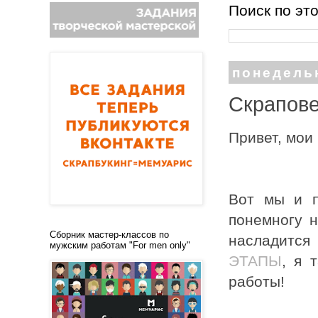
Поиск по эт
понедельн
Скрапове
Привет, мои
Вот мы и п
понемногу н
Сборник мастер-классов по
насладится
мужским работам "For men only"
ЭТАПЫ
, я 
работы!