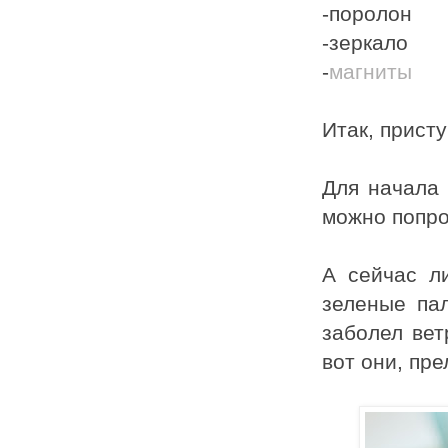
-поролон
-зеркало
-
магниты
Итак, прист
Для начала 
можно попро
А сейчас ли
зеленые па
заболел вет
вот они, пр