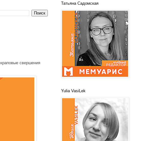
Татьяна Садомская
скраповые свершения
Yulia VasiLek