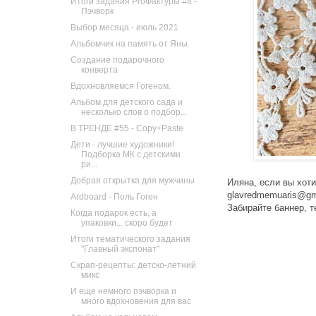
Итоги задания ProФактуры #8 -
Пэчворк
Выбор месяца - июль 2021
Альбомчик на память от Яны.
Создание подарочного
конверта
Вдохновляемся Гогеном.
Альбом для детского сада и
несколько слов о подбор...
В ТРЕНДЕ #55 - Copy+Paste
Дети - лучшие художники!
Подборка МК с детскими
ри...
Добрая открытка для мужчины
Иляна, если вы хоти
glavredmemuaris@gm
Ardboard - Поль Гоген
Забирайте баннер, т
Когда подарок есть, а
упаковки... скоро будет
Итоги тематического задания
"Главный экспонат"
Скрап-рецепты: детско-летний
микс
И еще немного пэчворка и
много вдохновения для вас