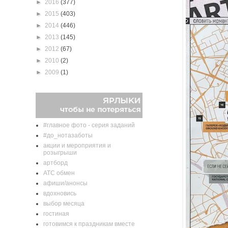
►
2016
(377)
►
2015
(403)
►
2014
(446)
►
2013
(145)
►
2012
(67)
►
2010
(2)
►
2009
(1)
#главное фото - серия заданий
#до_нотазаботы
акции и мероприятия и
розыгрыши
артборд
АТС обмен
афиши/анонсы
вдохновись
выбор месяца
гостиная
готовимся к праздникам вместе