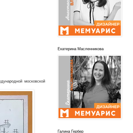
Екатерина Масленникова
дународной московской
Галина Гербер