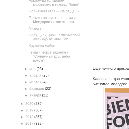
Альбом на кольцевом
механизме в технике "Боро"
Солнечная страничка от Даши.
Посылочка с материалами из
Мемуариса и кое-что соз...
M-news
Цирк, цирк, цирк! Тематический
джанкбук от Яны Сок...
Кружечка майского...
Тематическое задание -
"Солнечный круг, небо
вокруг"
Еще немного прекра
►
мая
(23)
►
апреля
(25)
Классная страничк
►
марта
(24)
биеналле молодого 
►
февраля
(23)
►
января
(21)
►
2020
(289)
►
2019
(307)
►
2018
(357)
►
2017
(339)