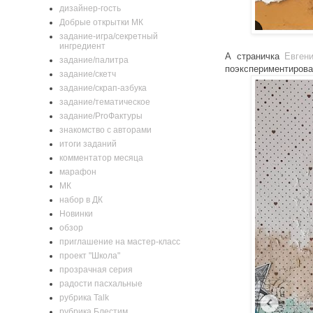
дизайнер-гость
Добрые открытки МК
задание-игра/секретный
ингредиент
А страничка
Евген
задание/палитра
поэкспериментирова
задание/скетч
задание/скрап-азбука
задание/тематическое
задание/ProФактуры
знакомство с авторами
итоги заданий
комментатор месяца
марафон
МК
набор в ДК
Новинки
обзор
приглашение на мастер-класс
проект "Школа"
прозрачная серия
радости пасхальные
рубрика Talk
рубрика Блестим