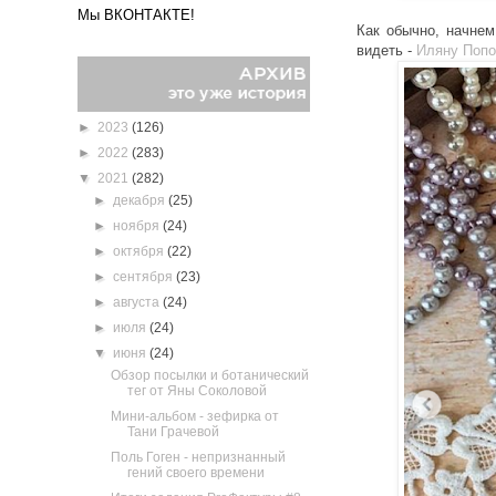
Мы ВКОНТАКТЕ!
Как обычно, начнем
видеть -
Иляну Попо
►
2023
(126)
►
2022
(283)
▼
2021
(282)
►
декабря
(25)
►
ноября
(24)
►
октября
(22)
►
сентября
(23)
►
августа
(24)
►
июля
(24)
▼
июня
(24)
Обзор посылки и ботанический
тег от Яны Соколовой
Мини-альбом - зефирка от
Тани Грачевой
Поль Гоген - непризнанный
гений своего времени